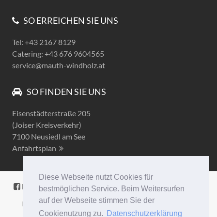
SO ERREICHEN SIE UNS
Tel: +43 2167 8129
Catering: +43 676 9604565
service@mauth-windholz.at
SO FINDEN SIE UNS
Eisenstädterstraße 205
(Joiser Kreisverkehr)
7100 Neusiedl am See
Anfahrtsplan
Diese Webseite nutzt Cookies für
Facebook
Startseite
Anfragen
Zimmerbuchung
bestmöglichen Service. Beim Weitersurfen
auf der Webseite stimmen Sie der
Newsletter
Impressum
Datenschutz
Suche
Cookienutzung zu.
Datenschutzerklärung